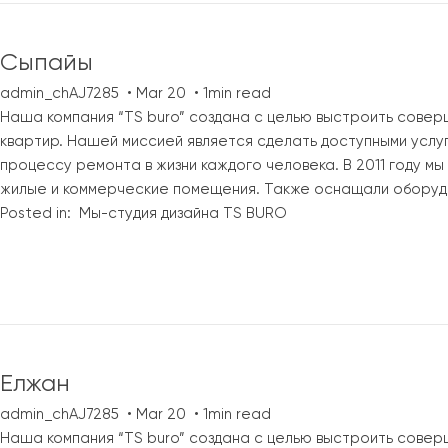
Сыпайы
admin_chAJ7285
Mar 20
1min read
Наша компания “TS buro” создана с целью выстроить совер
квартир. Нашей миссией является сделать доступными услу
процессу ремонта в жизни каждого человека. В 2011 году м
жилые и коммерческие помещения. Также оснащали оборуд
Posted in:
Мы-студия дизайна TS BURO
Елжан
admin_chAJ7285
Mar 20
1min read
Наша компания “TS buro” создана с целью выстроить совер